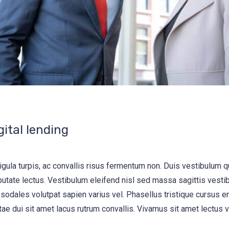
gital lending
igula turpis, ac convallis risus fermentum non. Duis vestibulum 
utate lectus. Vestibulum eleifend nisl sed massa sagittis vesti
 sodales volutpat sapien varius vel. Phasellus tristique cursus era
tae dui sit amet lacus rutrum convallis. Vivamus sit amet lectus