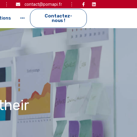
contact@pomapi.fr
Contactez-
tions
···
nous !
their