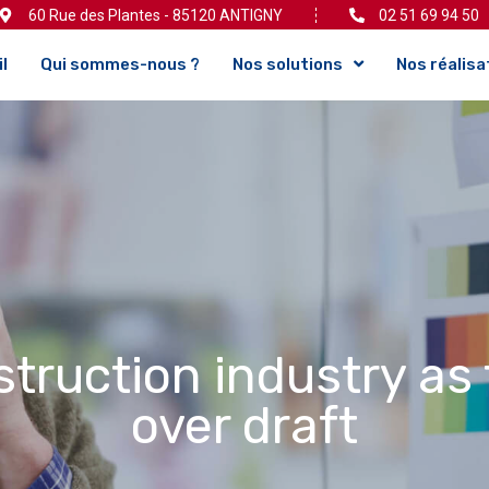
60 Rue des Plantes - 85120 ANTIGNY
02 51 69 94 50
l
Qui sommes-nous ?
Nos solutions
Nos réalisa
truction industry as 
over draft