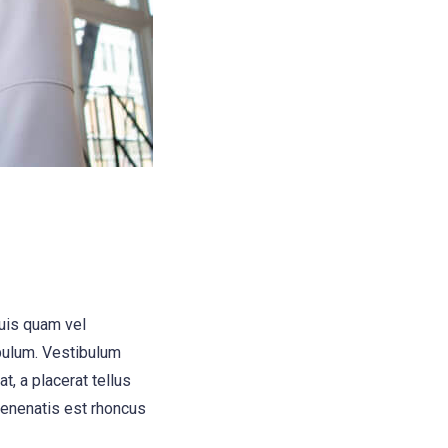
quis quam vel
bulum. Vestibulum
t, a placerat tellus
 venenatis est rhoncus