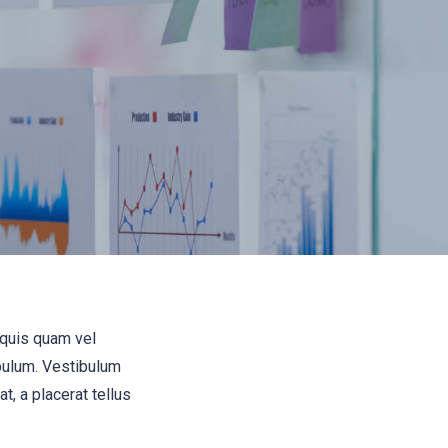
 quis quam vel
bulum. Vestibulum
t, a placerat tellus