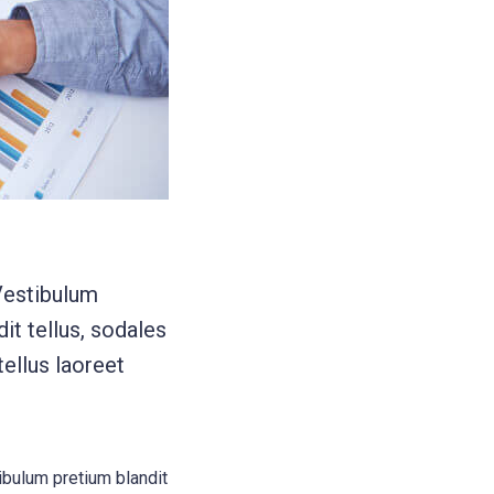
Vestibulum
it tellus, sodales
tellus laoreet
ibulum pretium blandit