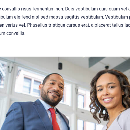
, ac convallis risus fermentum non. Duis vestibulum quis quam vel
ibulum eleifend nisl sed massa sagittis vestibulum. Vestibulum p
n varius vel. Phasellus tristique cursus erat, a placerat tellus la
um convallis.