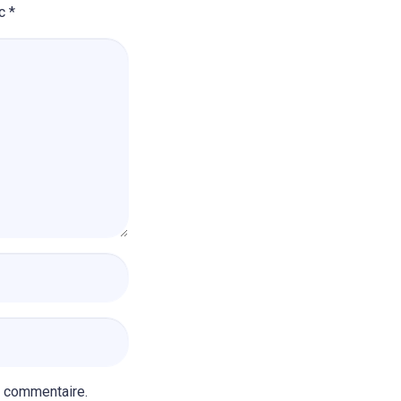
ec
*
n commentaire.