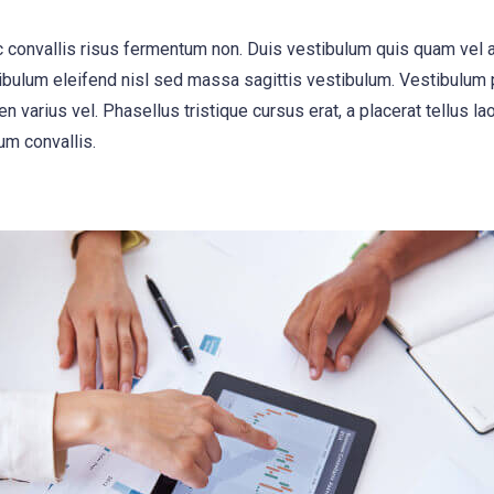
, ac convallis risus fermentum non. Duis vestibulum quis quam vel
ibulum eleifend nisl sed massa sagittis vestibulum. Vestibulum p
n varius vel. Phasellus tristique cursus erat, a placerat tellus la
um convallis.