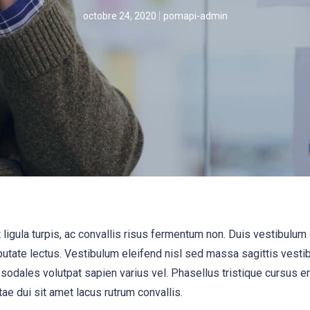
octobre 24, 2020
pomapi-admin
ligula turpis, ac convallis risus fermentum non. Duis vestibulum
utate lectus. Vestibulum eleifend nisl sed massa sagittis vesti
 sodales volutpat sapien varius vel. Phasellus tristique cursus era
tae dui sit amet lacus rutrum convallis.