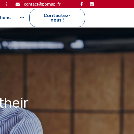
contact@pomapi.fr
Contactez-
tions
···
nous !
their