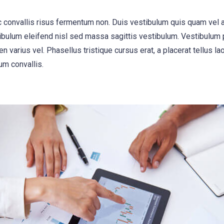
, ac convallis risus fermentum non. Duis vestibulum quis quam vel
ibulum eleifend nisl sed massa sagittis vestibulum. Vestibulum p
n varius vel. Phasellus tristique cursus erat, a placerat tellus la
um convallis.