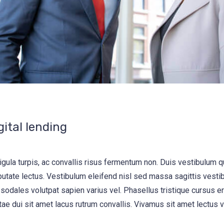
gital lending
igula turpis, ac convallis risus fermentum non. Duis vestibulum 
utate lectus. Vestibulum eleifend nisl sed massa sagittis vesti
 sodales volutpat sapien varius vel. Phasellus tristique cursus era
tae dui sit amet lacus rutrum convallis. Vivamus sit amet lectus