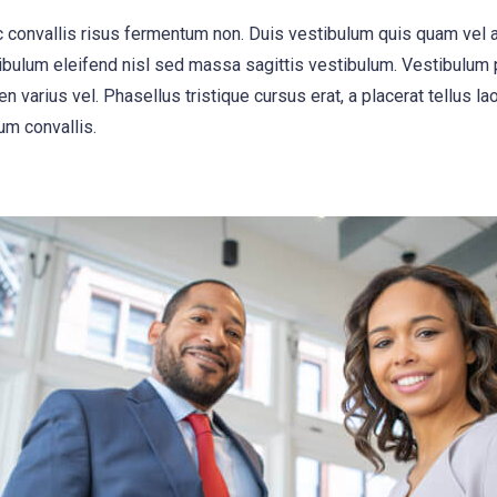
, ac convallis risus fermentum non. Duis vestibulum quis quam vel
ibulum eleifend nisl sed massa sagittis vestibulum. Vestibulum p
n varius vel. Phasellus tristique cursus erat, a placerat tellus la
um convallis.