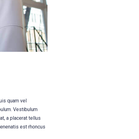
quis quam vel
bulum. Vestibulum
t, a placerat tellus
 venenatis est rhoncus