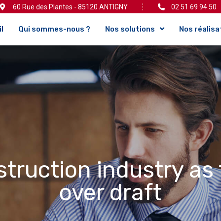
60 Rue des Plantes - 85120 ANTIGNY
02 51 69 94 50
l
Qui sommes-nous ?
Nos solutions
Nos réalisa
truction industry as 
over draft