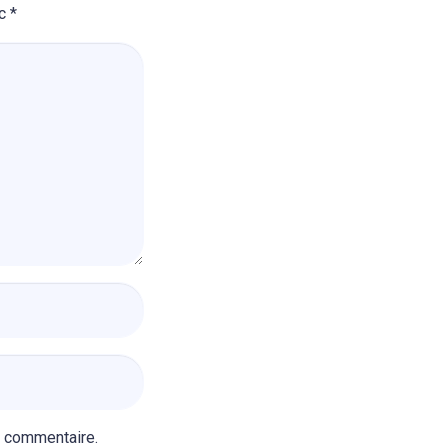
ec
*
n commentaire.