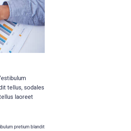
Vestibulum
it tellus, sodales
tellus laoreet
ibulum pretium blandit